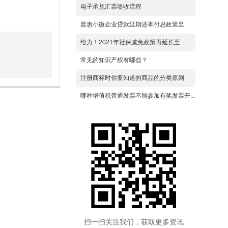
电子承兑汇票签收流程
普惠小微企业贷款延期还本付息政策至
20...
给力！2021年社保减免政策再延长至
2022...
常见的知识产权有哪些？
注册商标时你要知道的商品的分类原则
哪种增值税普通发票不能参加有奖发票开...
扫一扫关注我们，获取更多资讯