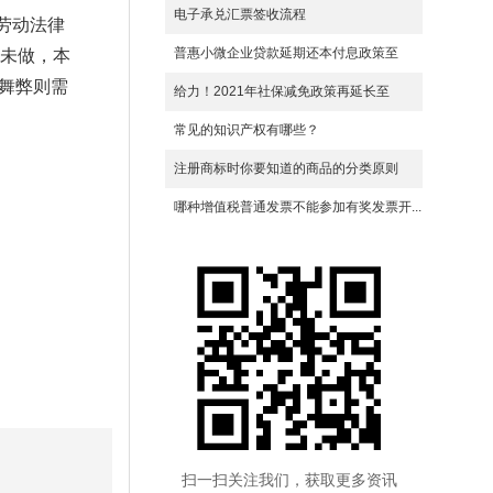
电子承兑汇票签收流程
劳动法律
普惠小微企业贷款延期还本付息政策至
但未做，本
私舞弊则需
20...
给力！2021年社保减免政策再延长至
2022...
常见的知识产权有哪些？
注册商标时你要知道的商品的分类原则
哪种增值税普通发票不能参加有奖发票开...
扫一扫关注我们，获取更多资讯